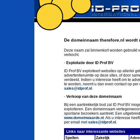
De domeinnaam therefore.nl wordt 
Deze naam zal binnenkort worden gebruikt v
verkocht.
-
Exploitatie door ID Prof BV
ID Prof BV exploiteert websites op allerlei g
advertentieruimte op deze sites, of door sa
verdeeld. Indien u interesse heeft om te ad
te worden, neemt u dan even contact op per
sales@idprof.nl
.
-
Verkoop van deze domeinnaam
Bij een aantrekkelijk bod zal ID Prof BV moge
exploiteren. Een domeinnaam vertegenwoord
spontane bezoekers aantrekt. Een uitgebrei
www.domeinwaarde.nl
. Als u interesse he
per email met
sales@idprof.nl
.
Links naar interessante websites
Spellen
Zakelijk
Adver