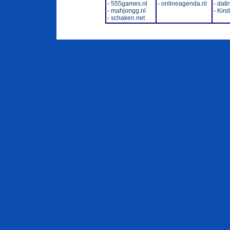
-
555games.nl
-
onlineagenda.nl
-
dati
-
mahjongg.nl
-
Kinde
-
schaken.net